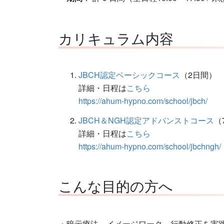
カリキュラム内容
JBCH認定ベーシックコース
（2日間）
詳細・日程は
こちら
https://ahum-hypno.com/school/jbch/
JBCH＆NGH認定アドバンストコース
（
詳細・日程は
こちら
https://ahum-hypno.com/school/jbchngh/
こんな目的の方へ
・暗示療法、イメージワーク、行動修正を実