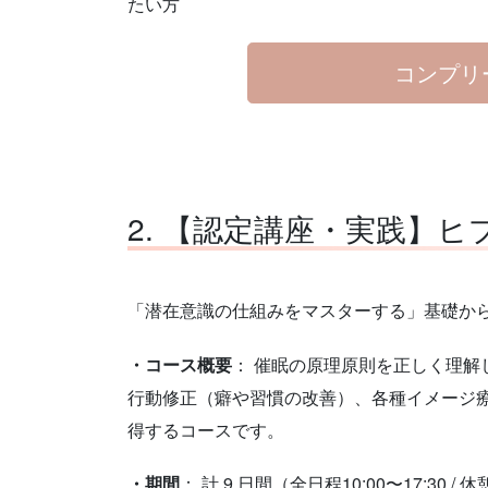
たい方
コンプリ
2. 【認定講座・実践】
「潜在意識の仕組みをマスターする」基礎か
・コース概要
： 催眠の原理原則を正しく理解
行動修正（癖や習慣の改善）、各種イメージ
得するコースです。
・期間
： 計 9 日間（全日程10:00〜17:30 / 