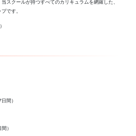
、当スクールが持つすべてのカリキュラムを網羅した、
ップです。
り）
7日間）
日間）