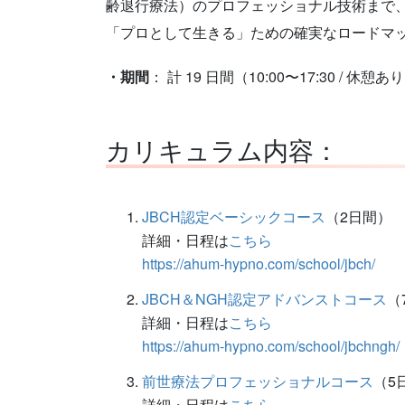
齢退行療法）のプロフェッショナル技術まで
「プロとして生きる」ための確実なロードマ
・期間
： 計 19 日間（10:00〜17:30 / 休憩あ
カリキュラム内容：
JBCH認定ベーシックコース
（2日間）
詳細・日程は
こちら
https://ahum-hypno.com/school/jbch/
JBCH＆NGH認定アドバンストコース
（
詳細・日程は
こちら
https://ahum-hypno.com/school/jbchngh/
前世療法プロフェッショナルコース
（5
詳細・日程は
こちら