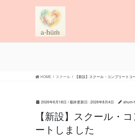
コ
ナ
ン
ビ
テ
ゲ
ン
ー
ツ
シ
に
ョ
移
ン
動
に
移
動
HOME
スクール
【新設】スクール・コンプリートコ
2026年6月18日
/ 最終更新日 :
2026年8月4日
ahum-
【新設】スクール・コ
ートしました