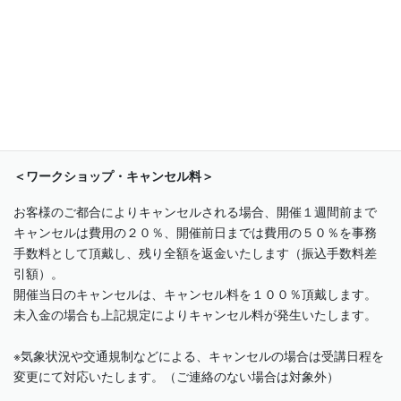
※気象状況や交通規制などによる、キャンセルの場合は受講日程を
変更にて対応いたします。（ご連絡のない場合は対象外）
※スケジュールが決められない方や、スケジュールが合わない方の
ためにで都合に合わせて受講いただけるフレキシブル制を導入し
ております。ご希望の方はお申込み前にご相談ください。詳しく
は
「当スクールの受講生安心サポート」
をご覧ください。
＜ワークショップ・キャンセル料＞
お客様のご都合によりキャンセルされる場合、開催１週間前まで
キャンセルは費用の２０％、開催前日までは費用の５０％を事務
手数料として頂戴し、残り全額を返金いたします（振込手数料差
引額）。
開催当日のキャンセルは、キャンセル料を１００％頂戴します。
未入金の場合も上記規定によりキャンセル料が発生いたします。
※気象状況や交通規制などによる、キャンセルの場合は受講日程を
変更にて対応いたします。（ご連絡のない場合は対象外）